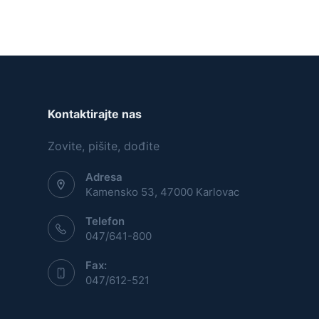
Kontaktirajte nas
Zovite, pišite, dođite
Adresa
Kamensko 53, 47000 Karlovac
Telefon
047/641-800
Fax:
047/612-521