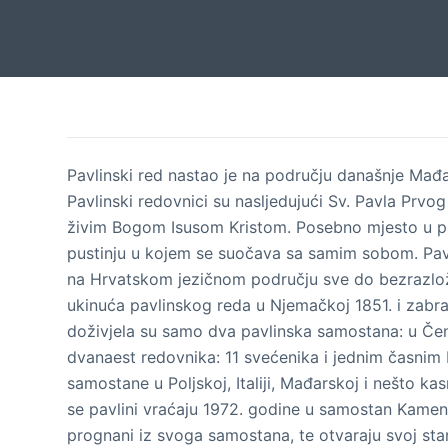
Pavlinski red nastao je na području današnje
M
ađa
Pavlinski redovnici su nasljedujući Sv.
Pavla
P
rvo
živim Bogom Isusom Kristom. Posebno mjesto u pa
pustinju u kojem se suočava sa samim sobom. Pavli
na Hrvatskom jezičnom području sve do bezrazlož
ukinuća pavlinskog reda u
N
jemačkoj
1851.
i zabra
doživjela su samo dva pavlinska samostana: u
Če
dvanaest redovnika: 11 svećenika i jedn
im
časn
im
samostane u Poljskoj, Italiji
,
Mađarskoj i nešto kas
se pavlini vraćaju 1972. godine u samostan Kamen
prognani iz svoga samostana
,
te otvaraju svoj sta