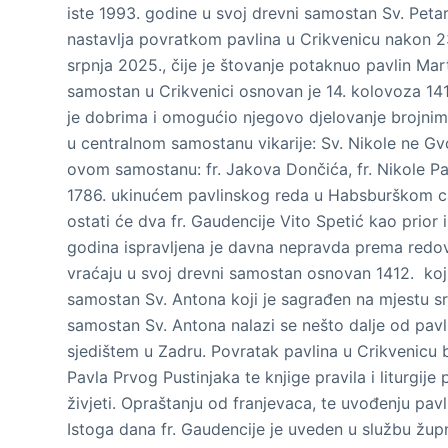
iste 1993.
g
odine u svoj drevni samostan Sv.
P
eta
nastavlja povratkom pavlina u Crikvenicu nakon 2
s
rpnja 2025., čije je štovanje potaknuo pavlin Mar
samostan u Crikvenici osnovan je 14. kolovoza 141
je dobrima i omogućio njegovo djelovanje brojnim
u centralnom samostanu vikarije: Sv. Nikole ne Gvoz
ovom samostanu:
fr
.
Jakov
a
Dončić
a
,
fr
.
Nikol
e
Pa
1786. ukinućem pavlinskog reda u Habsburškom c
ostati će dva
fr
. Gaudencije Vito Spetić kao prior 
godina ispravljena je davna nepravda prema redov
vraćaju u svoj drevni samostan osnovan 1412.
k
oj
samostan Sv.
A
ntona
koji je sagrađen na mjestu
s
samostan Sv. Antona nalazi se nešto dalje od pav
sjedištem u Zadru.
Povratak pavlina u Crikvenicu 
Pavla Prvog Pustinjaka te
knjige pravila
i liturgije
živjeti.
O
praštanju od franjevaca
,
te u
vođenju pav
Istoga dana
fr
. Gaudencije je uveden u službu žup