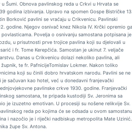
r u Šumi.
O
bnova pavlinskog reda u Crkvi u Hrvata se
39 godina izbivanja. Upravo na spomen Gospe Bistričke 13
tin Borković pavlini se vraćaju u
Crikvenicu
.
Pavlinski
2. godine. Njegov osnivač knez Nikola IV. Krčki opremio g
 povlasticama. Povelja o osnivanju samostana potpisana je
du, u prisutnosti prve trojice pavlina koji su djelovali u
sarić i
fr
.
Tom
e
Kerepčić
a
.
Samostan je ukinut 7. veljače
arstvu.
Danas u Crikvenicu dolazi nekoliko pavlina, ali
i župnik
,
te
fr
.
Pafnicije
Tomislav
Lokmer
.
Nakon toliko
nicima koji su činili dobro
hrvatskom narodu
. Pavlini se
ne
i je
sačuvan kao hotel
,
već u donedavni franjevački
rednjovjekovne
pavlinske crkve 1930. godine.
Franjevački
linskog samostana, te pripada
kustodiji
Sv. Jeronima sa
bio je izuzetno emotivan
. U
procesiji su nošene relikvije Sv.
pavlinskog reda po kojima će se odsada u ovom samostan
lina
i
nazočio je i riječki nadbiskup metropolita Mate
Uzinić
.
nika župe Sv. Antona.