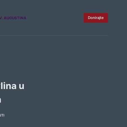
Donirajte
V. AUGUSTINA
lina u
a
TI