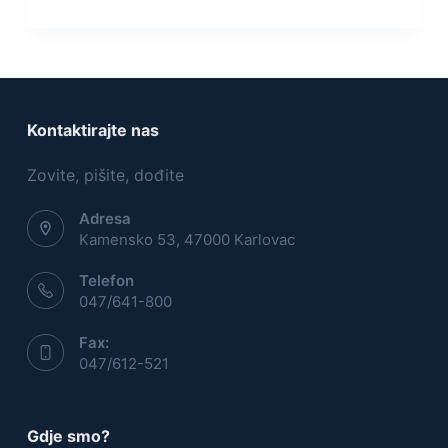
Kontaktirajte nas
Zovite, pišite, dođite
Adresa
Kamensko 53, 47000 Karlovac
Telefon
047/641-800
Fax:
047/612-521
Gdje smo?