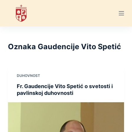
S
k
i
p
t
o
Oznaka
Gaudencije Vito Spetić
c
o
n
t
DUHOVNOST
e
Fr. Gaudencije Vito Spetić o svetosti i
n
pavlinskoj duhovnosti
t