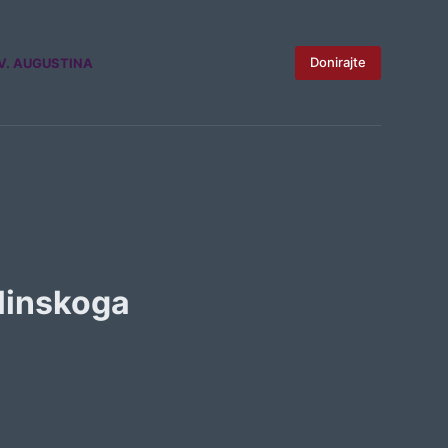
Donirajte
V. AUGUSTINA
vlinskoga