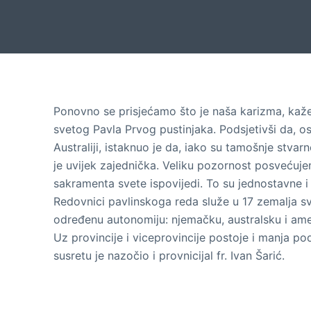
Ponovno se prisjećamo što je naša karizma, kaž
svetog Pavla Prvog pustinjaka. Podsjetivši da, osi
Australiji, istaknuo je da, iako su tamošnje stva
je uvijek zajednička. Veliku pozornost posvećuje
sakramenta svete ispovijedi. To su jednostavne i 
Redovnici pavlinskoga reda služe u 17 zemalja svi
određenu autonomiju: njemačku, australsku i ameri
Uz provincije i viceprovincije postoje i manja podr
susretu je nazočio i provnicijal fr. Ivan Šarić.