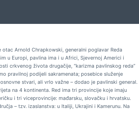
e otac Arnold Chrapkowski, generalni poglavar Reda
m u Europi, pavlina ima i u Africi, Sjevernoj Americi i
rnosti crkvenog života drugačije, “karizma pavlinskog reda”
mo pravilnoj podijeli sakramenata; posebice služenje
osnovne stvari, ali vrlo važne – dodao je pavlinski general.
jeta na 4 kontinenta. Red ima tri provincije koje imaju
čku i tri viceprovincije: mađarsku, slovačku i hrvatsku.
učja – tzv. izaslanstva: u Italiji, Ukrajini i Kamerunu. Na