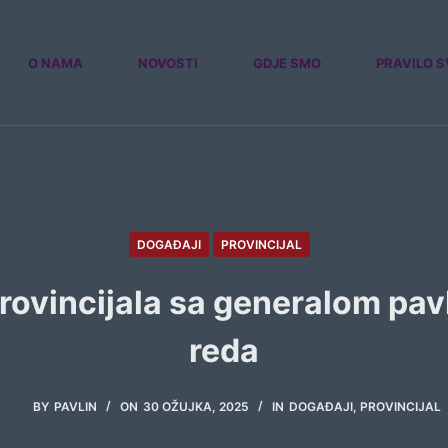
O NAMA
NOVOSTI
GDJE SMO
PRAVILO S
DOGAĐAJI
PROVINCIJAL
rovincijala sa generalom pa
reda
BY
PAVLIN
ON
30 OŽUJKA, 2025
IN
DOGAĐAJI
,
PROVINCIJAL