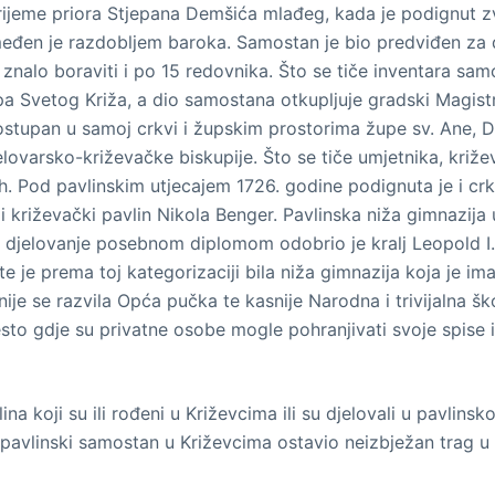
jeme priora Stjepana Demšića mlađeg, kada je podignut zvon
đen je razdobljem baroka. Samostan je bio predviđen za dje
znalo boraviti i po 15 redovnika. Što se tiče inventara sa
a Svetog Križa, a dio samostana otkupljuje gradski Magistra
 dostupan u samoj crkvi i župskim prostorima župe sv. Ane
varsko-križevačke biskupije. Što se tiče umjetnika, križeva
gih. Pod pavlinskim utjecajem 1726. godine podignuta je i cr
i križevački pavlin Nikola Benger. Pavlinska niža gimnazija u
 djelovanje posebnom diplomom odobrio je kralj Leopold I. 16
 te je prema toj kategorizaciji bila niža gimnazija koja je im
snije se razvila Opća pučka te kasnije Narodna i trivijalna š
to gdje su privatne osobe mogle pohranjivati svoje spise i d
ina koji su ili rođeni u Križevcima ili su djelovali u pavli
a pavlinski samostan u Križevcima ostavio neizbježan trag u 