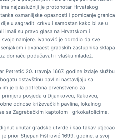
ima najzaslužniji je protonotar Hrvatskog
stanka osmanlijske opasnosti i pomicanje granica
dijelu sagraditi crkvu i samostan kako bi se u
 ali imali su pravo glasa na Hrvatskom i
svoje namjere. Ivanović je odredio da sve
osenjakom i dvanaest gradskih zastupnika sklapa
e uz domaću podučavati i vlašku mladež.
r Petretić 20. travnja 1667. godine izdaje službu
bogatu ostavštinu pavlini nastavljaju sa
ja im je bila potrebna prvenstveno za
Na primjeru posjeda u Dijankovcu, Rakovcu,
obne odnose križevačkih pavlina, lokalnog
dnose sa Zagrebačkim kaptolom i grkokatolicima.
odignut unutar gradske utvrde i kao takav utjecao
je prior Stjepan Fištrović 1699. godine, a svoj