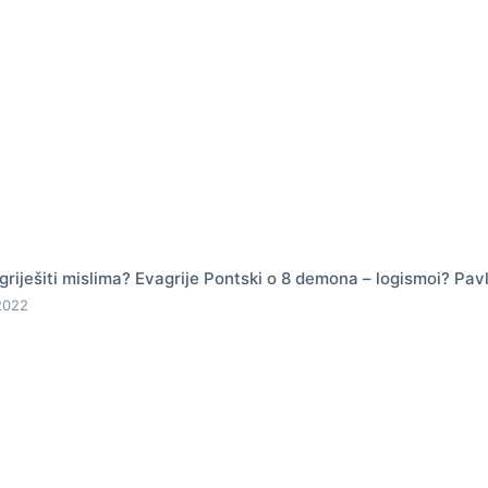
griješiti mislima? Evagrije Pontski o 8 demona – logismoi? Pa
 2022