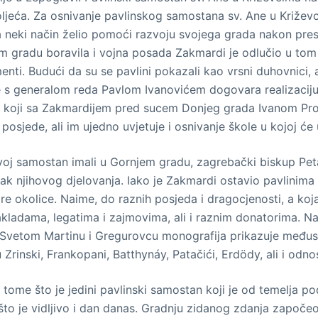
ljeća. Za osnivanje pavlinskog samostana sv. Ane u Križevc
na neki način želio pomoći razvoju svojega grada nakon pre
m gradu boravila i vojna posada Zakmardi je odlučio u tom 
ramenti. Budući da su se pavlini pokazali kao vrsni duhovnici,
 s generalom reda Pavlom Ivanovićem dogovara realizaciju 
ić, koji sa Zakmardijem pred sucem Donjeg grada Ivanom Pr
posjede, ali im ujedno uvjetuje i osnivanje škole u kojoj ć
svoj samostan imali u Gornjem gradu, zagrebački biskup Peta
ak njihovog djelovanja. Iako je Zakmardi ostavio pavlinima 
ire okolice. Naime, do raznih posjeda i dragocjenosti, a ko
zakladama, legatima i zajmovima, ali i raznim donatorima. 
 Svetom Martinu i Gregurovcu monografija prikazuje međus
su Zrinski, Frankopani, Batthynáy, Patačići, Erdödy, ali i o
 tome što je jedini pavlinski samostan koji je od temelja p
što je vidljivo i dan danas. Gradnju zidanog zdanja započeo 