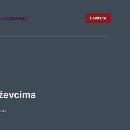
Donirajte
V. AUGUSTINA
iževcima
EST