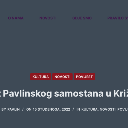
O NAMA
NOVOSTI
GDJE SMO
PRAVILO S
KULTURA
NOVOSTI
POVIJEST
t Pavlinskog samostana u Kr
BY
PAVLIN
ON
15 STUDENOGA, 2022
IN
KULTURA
,
NOVOSTI
,
POVIJ