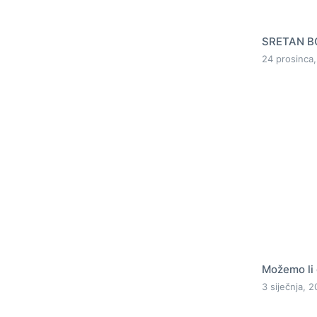
SRETAN BO
24 prosinca,
Možemo li 
3 siječnja, 