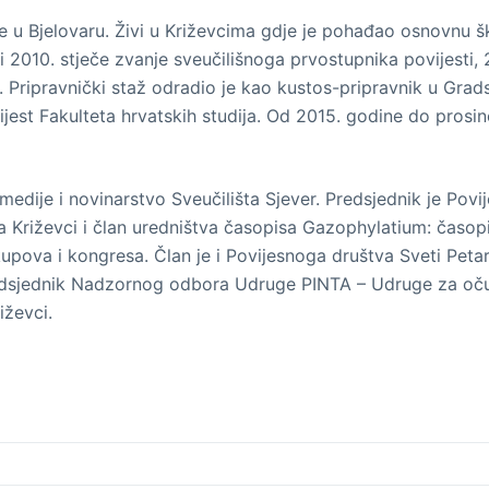
 u Bjelovaru. Živi u Križevcima gdje je pohađao osnovnu šk
i 2010. stječe zvanje sveučilišnoga prvostupnika povijesti,
i. Pripravnički staž odradio je kao kustos-pripravnik u Gr
jest Fakulteta hrvatskih studija. Od 2015. godine do prosin
edije i novinarstvo Sveučilišta Sjever. Predsjednik je Povi
a Križevci i član uredništva časopisa Gazophylatium: časop
skupova i kongresa. Član je i Povijesnoga društva Sveti Pe
predsjednik Nadzornog odbora Udruge PINTA – Udruge za oču
iževci.