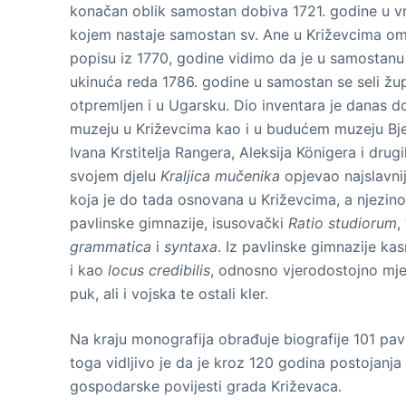
konačan oblik samostan dobiva 1721. godine u vri
kojem nastaje samostan sv. Ane u Križevcima ome
popisu iz 1770, godine vidimo da je u samostanu 
ukinuća reda 1786. godine u samostan se seli žup
otpremljen i u Ugarsku. Dio inventara je danas
muzeju u Križevcima kao i u budućem muzeju Bjelo
Ivana Krstitelja Rangera, Aleksija Königera i dru
svojem djelu
Kraljica mučenika
opjevao najslavnij
koja je do tada osnovana u Križevcima, a njezino
pavlinske gimnazije, isusovački
Ratio studiorum
,
grammatica
i
syntaxa
. Iz pavlinske gimnazije ka
i kao
locus credibilis
, odnosno vjerodostojno mjes
puk, ali i vojska te ostali kler.
Na kraju monografija obrađuje biografije 101 pavl
toga vidljivo je da je kroz 120 godina postojanj
gospodarske povijesti grada Križevaca.