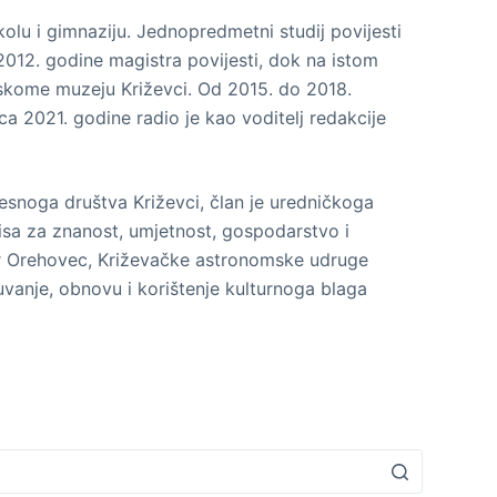
olu i gimnaziju. Jednopredmetni studij povijesti
 2012. godine magistra povijesti, dok na istom
adskome muzeju Križevci. Od 2015. do 2018.
ca 2021. godine radio je kao voditelj redakcije
jesnoga društva Križevci, član je uredničkoga
isa za znanost, umjetnost, gospodarstvo i
tar Orehovec, Križevačke astronomske udruge
vanje, obnovu i korištenje kulturnoga blaga