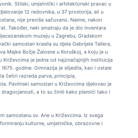
ik. Stilski, umjetnički i arhitektonski pravac u
lovanje 12 redovnika, u 37 prostorija, ali u
mostana, nije previše sačuvano. Naime, nakon
t. Također, neki smatraju da je dio inventara
, Dijecezanskom muzeju u Zagrebu, Gradskom
čki samostan krasila su djela Gabrijela Tallera,
kva Majke Božje Žalosne u Koruškoj, a koju je u
 Križevcima je jedna od najznačajnijih institucija
75. godine. Gimnazija je slijedila, kao i ostale
ala četiri razreda
parva
,
principia,
kola. Pavlinski samostan u Križevcima djelovao je
ragocjenosti, a to su činili kako plemići tako i
nskom samostanu sv. Ane u Križevcima. Iz svega
formiranju kulturne, umjetničke, obrazovne i