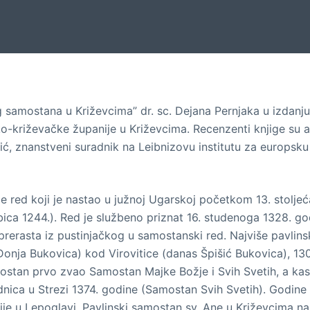
og samostana u Križevcima” dr. sc. Dejana Pernjaka u izdanj
o-križevačke županije u Križevcima. Recenzenti knjige su 
 Ilić, znanstveni suradnik na Leibnizovu institutu za europsk
je red koji je nastao u južnoj Ugarskoj početkom 13. stoljeća,
ubica 1244.). Red je službeno priznat 16. studenoga 1328. 
ko prerasta iz pustinjačkog u samostanski red. Najviše pavl
 (Donja Bukovica) kod Virovitice (danas Špišić Bukovica), 1
ostan prvo zvao Samostan Majke Božje i Svih Svetih, a kasn
nica u Strezi 1374. godine (Samostan Svih Svetih). Godine 14
ije u Lepoglavi. Pavlinski samostan sv. Ane u Križevcima na