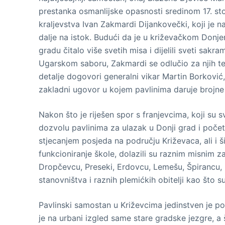
prestanka osmanlijske opasnosti sredinom 17. sto
kraljevstva Ivan Zakmardi Dijankovečki, koji je 
dalje na istok. Budući da je u križevačkom Donje
gradu čitalo više svetih misa i dijelili sveti sak
Ugarskom saboru, Zakmardi se odlučio za njih te
detalje dogovori generalni vikar Martin Borkov
zakladni ugovor u kojem pavlinima daruje brojne 
Nakon što je riješen spor s franjevcima, koji su 
dozvolu pavlinima za ulazak u Donji grad i počet
stjecanjem posjeda na području Križevaca, ali i š
funkcioniranje škole, dolazili su raznim misnim 
Dropčevcu, Preseki, Erdovcu, Lemešu, Špirancu,
stanovništva i raznih plemićkih obitelji kao što 
Pavlinski samostan u Križevcima jedinstven je po
je na urbani izgled same stare gradske jezgre, a 