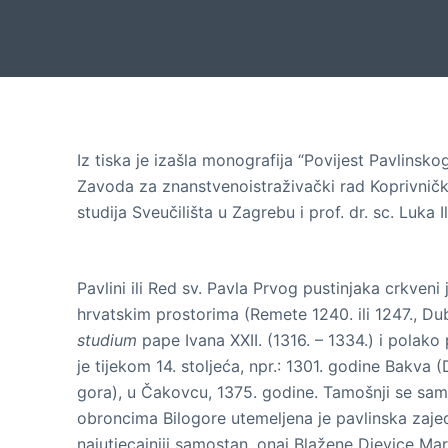
Iz tiska je izašla monografija “Povijest Pavlinsk
Zavoda za znanstvenoistraživački rad Koprivničk
studija Sveučilišta u Zagrebu i prof. dr. sc. Luka
Pavlini ili Red sv. Pavla Prvog pustinjaka crkveni 
hrvatskim prostorima (Remete 1240. ili 1247., D
studium
pape Ivana XXII. (1316. – 1334.) i pola
je tijekom 14. stoljeća, npr.: 1301. godine Bakva
gora), u Čakovcu, 1375. godine. Tamošnji se sam
obroncima Bilogore utemeljena je pavlinska zajed
najutjecajniji samostan, onaj Blažene Djevice Mar