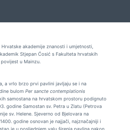
u Hrvatske akademije znanosti i umjetnosti,
akademik Stjepan Ćosić s Fakulteta hrvatskih
u povijest u Mainzu.
 a vrlo brzo prvi pavlini javljaju se i na
godine bulom
Per sancte contemplationis
inskih samostana na hrvatskom prostoru podignuto
303. godine Samostan sv. Petra u Zlatu (Petrova
ije sv. Helene. Sjeverno od Bjelovara na
00. godine osnovan je najjači, najznačajniji i
stao je u posljednjem valu širenja pavlina nakon