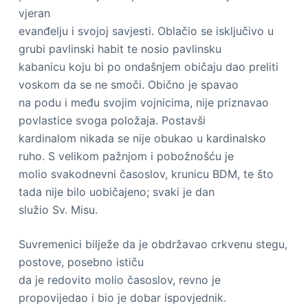
vjeran
evanđelju i svojoj savjesti. Oblačio se isključivo u
grubi pavlinski habit te nosio pavlinsku
kabanicu koju bi po ondašnjem običaju dao preliti
voskom da se ne smoči. Obično je spavao
na podu i među svojim vojnicima, nije priznavao
povlastice svoga položaja. Postavši
kardinalom nikada se nije obukao u kardinalsko
ruho. S velikom pažnjom i pobožnošću je
molio svakodnevni časoslov, krunicu BDM, te što
tada nije bilo uobičajeno; svaki je dan
služio Sv. Misu.
Suvremenici bilježe da je obdržavao crkvenu stegu,
postove, posebno ističu
da je redovito molio časoslov, revno je
propovijedao i bio je dobar ispovjednik.