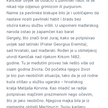
kancelar uvijek se oblačio u pavlinski habit te se
nikad nije odjenuo grimizom ili purpurom.
Naime za pavlinske biskupe bilo je i uobičajeno da
nastave nositi pavlinski habit i bradu bez
obzira kakvu službu vršili. U uspomeni mađarskog
naroda ostao je zapamćen kao barat
Gergely, što znači brat Juraj, kako se potpisivao
uvijek sad latinski (Frater Georgius Eremita),
sad hrvatski, sad mađarski. Rođen je u obiteljskoj
utvrdi Kamičak nad rijekom Krkom 1482.
godine. Tu je međutim proveo tek nešto više od
osam godina života. Od početka njegov život
je bio pun neobičnih situacija, tako da je od rodne
kuće otišao u službu ugarsko – hrvatskog
kralja Matijaša Korvina. Kao mladić se radije
potpisivao majčinim prezimenom nego očevim,
što je jako neobično. Njegova majka bila je iz
plemenite obitelji Martinuzzi. Svoju karijeru