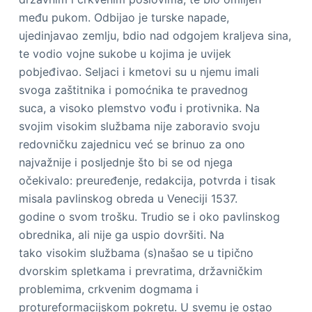
među pukom. Odbijao je turske napade,
ujedinjavao zemlju, bdio nad odgojem kraljeva sina,
te vodio vojne sukobe u kojima je uvijek
pobjeđivao. Seljaci i kmetovi su u njemu imali
svoga zaštitnika i pomoćnika te pravednog
suca, a visoko plemstvo vođu i protivnika. Na
svojim visokim službama nije zaboravio svoju
redovničku zajednicu već se brinuo za ono
najvažnije i posljednje što bi se od njega
očekivalo: preuređenje, redakcija, potvrda i tisak
misala pavlinskog obreda u Veneciji 1537.
godine o svom trošku. Trudio se i oko pavlinskog
obrednika, ali nije ga uspio dovršiti. Na
tako visokim službama (s)našao se u tipično
dvorskim spletkama i prevratima, državničkim
problemima, crkvenim dogmama i
protureformacijskom pokretu. U svemu je ostao