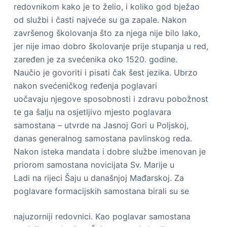
redovnikom kako je to želio, i koliko god bježao
od službi i časti najveće su ga zapale. Nakon
završenog školovanja što za njega nije bilo lako,
jer nije imao dobro školovanje prije stupanja u red,
zaređen je za svećenika oko 1520. godine.
Naučio je govoriti i pisati čak šest jezika. Ubrzo
nakon svećeničkog ređenja poglavari
uočavaju njegove sposobnosti i zdravu pobožnost
te ga šalju na osjetljivo mjesto poglavara
samostana – utvrde na Jasnoj Gori u Poljskoj,
danas generalnog samostana pavlinskog reda.
Nakon isteka mandata i dobre službe imenovan je
priorom samostana novicijata Sv. Marije u
Ladi na rijeci Šaju u današnjoj Mađarskoj. Za
poglavare formacijskih samostana birali su se
najuzorniji redovnici. Kao poglavar samostana