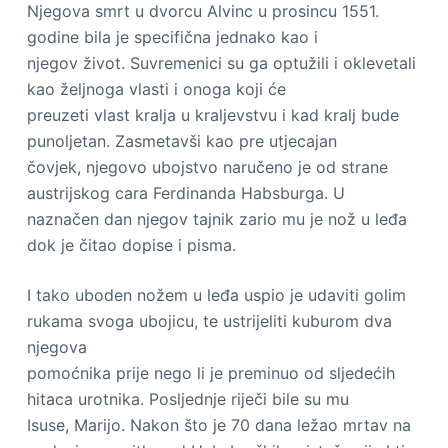
Njegova smrt u dvorcu Alvinc u prosincu 1551.
godine bila je specifična jednako kao i
njegov život. Suvremenici su ga optužili i oklevetali
kao željnoga vlasti i onoga koji će
preuzeti vlast kralja u kraljevstvu i kad kralj bude
punoljetan. Zasmetavši kao pre utjecajan
čovjek, njegovo ubojstvo naručeno je od strane
austrijskog cara Ferdinanda Habsburga. U
naznačen dan njegov tajnik zario mu je nož u leđa
dok je čitao dopise i pisma.
I tako uboden nožem u leđa uspio je udaviti golim
rukama svoga ubojicu, te ustrijeliti kuburom dva
njegova
pomoćnika prije nego li je preminuo od sljedećih
hitaca urotnika. Posljednje riječi bile su mu
Isuse, Marijo. Nakon što je 70 dana ležao mrtav na