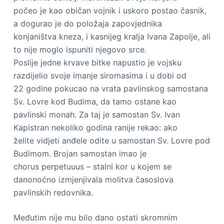
počeo je kao običan vojnik i uskoro postao časnik,
a dogurao je do položaja zapovjednika
konjaništva kneza, i kasnijeg kralja Ivana Zapolje, ali
to nije moglo ispuniti njegovo srce.
Poslije jedne krvave bitke napustio je vojsku
razdijelio svoje imanje siromasima i u dobi od
22 godine pokucao na vrata pavlinskog samostana
Sv. Lovre kod Budima, da tamo ostane kao
pavlinski monah. Za taj je samostan Sv. Ivan
Kapistran nekoliko godina ranije rekao: ako
želite vidjeti anđele odite u samostan Sv. Lovre pod
Budimom. Brojan samostan imao je
chorus perpetuuus – stalni kor u kojem se
danonoćno izmjenjivala molitva časoslova
pavlinskih redovnika.
Međutim nije mu bilo dano ostati skromnim