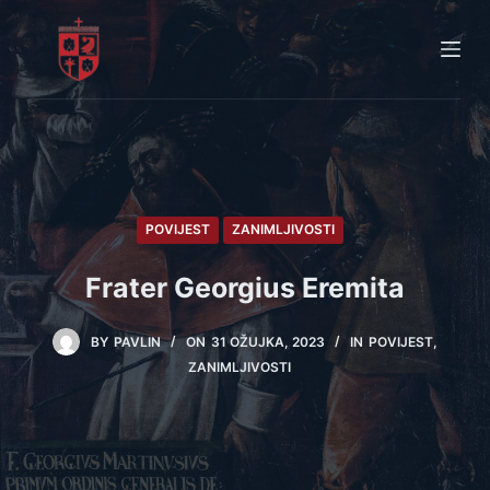
S
k
i
p
t
o
c
o
POVIJEST
ZANIMLJIVOSTI
n
t
Frater Georgius Eremita
e
n
BY
PAVLIN
ON
31 OŽUJKA, 2023
IN
POVIJEST
,
t
ZANIMLJIVOSTI