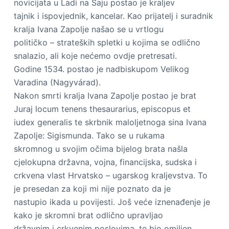
novicijata u Ladi na Šaju postao je kraljev
tajnik i ispovjednik, kancelar. Kao prijatelj i suradnik
kralja Ivana Zapolje našao se u vrtlogu
političko – strateških spletki u kojima se odlično
snalazio, ali koje nećemo ovdje pretresati.
Godine 1534. postao je nadbiskupom Velikog
Varadina (Nagyvárad).
Nakon smrti kralja Ivana Zapolje postao je brat
Juraj locum tenens thesaurarius, episcopus et
iudex generalis te skrbnik maloljetnoga sina Ivana
Zapolje: Sigismunda. Tako se u rukama
skromnog u svojim očima bijelog brata našla
cjelokupna državna, vojna, financijska, sudska i
crkvena vlast Hrvatsko – ugarskog kraljevstva. To
je presedan za koji mi nije poznato da je
nastupio ikada u povijesti. Još veće iznenađenje je
kako je skromni brat odlično upravljao
državnim i crkvenim poslovima, te bio omiljen